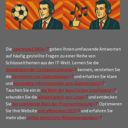
Die
openhow2 FAQs
geben Ihnen umfassende Antworten
auf häufig gestellte Fragen zu einer Reihe von
Schlüsselthemen aus der IT-Welt. Lernen Sie die
Grundlagen der Containerisierung
kennen, verstehen Sie
die
Feinheiten von Datenbanken
und erhalten Sie klare
und
kompakte Informationen zum Datenschutz
.
Tauchen Sie ein in
die Welt der künstlichen Intelligenz
,
erkunden Sie die
Vielseitigkeit von Linux
und entdecken
Sie
die spannende Welt der Programmierung
. Optimieren
Sie Ihre Website
mit effektivem SEO
und erfahren Sie
mehr über
selbst gehostete Webanwendungen
.