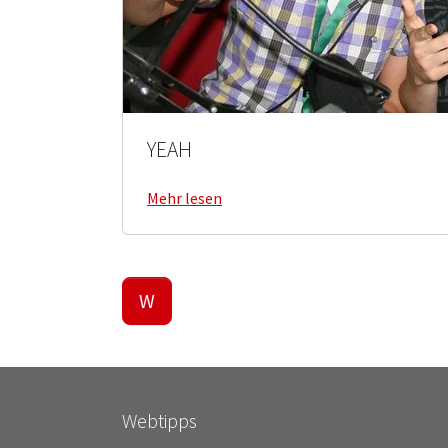
YEAH
Mehr lesen
W
Webtipps