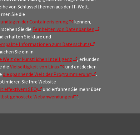
eihe von Schlüsselthemen aus der IT-Welt.
rnen Sie die
rundlagen der Containerisierung
kennen,
rstehen Sie die
Feinheiten von Datenbanken
d erhalten Sie klare und
ompakte Informationen zum Datenschutz
.
uchen Sie ein in
e Welt der künstlichen Intelligenz
, erkunden
e die
Vielseitigkeit von Linux
und entdecken
ie
die spannende Welt der Programmierung
.
ptimieren Sie Ihre Website
it effektivem SEO
und erfahren Sie mehr über
elbst gehostete Webanwendungen
.