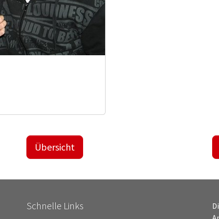
Übersicht
Schnelle Links
D
An