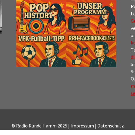
R
Le
G
ve
un
k
Ta
di
Si
S
O
m
s
© Radio Runde Hamm 2025 |
Impressum
|
Datenschutz