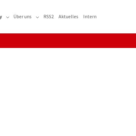
y
Über uns
RSS2
Aktuelles
Intern
adioaktiv"
Submenu for "RRH-History"
Submenu for "Über uns"