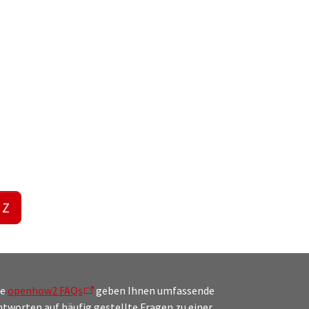
Z
ie
openhow2 FAQs
geben Ihnen umfassende
tworten auf häufig gestellte Fragen zu einer