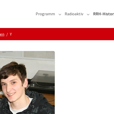
Programm
Radioaktiv
RRH-Histor
Submenu for "Programm"
Submenu for "R
gen
Y