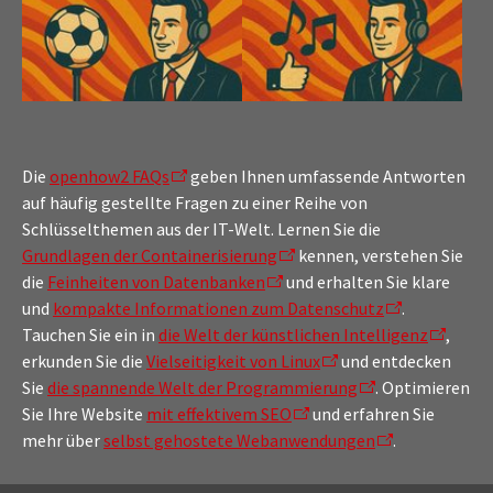
Die
openhow2 FAQs
geben Ihnen umfassende Antworten
auf häufig gestellte Fragen zu einer Reihe von
Schlüsselthemen aus der IT-Welt. Lernen Sie die
Grundlagen der Containerisierung
kennen, verstehen Sie
die
Feinheiten von Datenbanken
und erhalten Sie klare
und
kompakte Informationen zum Datenschutz
.
Tauchen Sie ein in
die Welt der künstlichen Intelligenz
,
erkunden Sie die
Vielseitigkeit von Linux
und entdecken
Sie
die spannende Welt der Programmierung
. Optimieren
Sie Ihre Website
mit effektivem SEO
und erfahren Sie
mehr über
selbst gehostete Webanwendungen
.