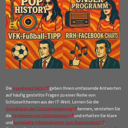
Die
openhow2 FAQs
geben Ihnen umfassende Antworten
auf häufig gestellte Fragen zu einer Reihe von
Schlüsselthemen aus der IT-Welt. Lernen Sie die
Grundlagen der Containerisierung
kennen, verstehen Sie
die
Feinheiten von Datenbanken
und erhalten Sie klare
und
kompakte Informationen zum Datenschutz
.