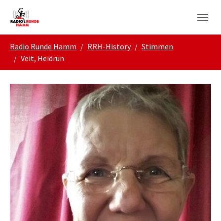
Skip to main navigation
Zum Hauptinhalt springen
Skip to page footer
Sie sind hier:
Radio Runde Hamm
RRH-History
Stimmen
Veit, Heidrun