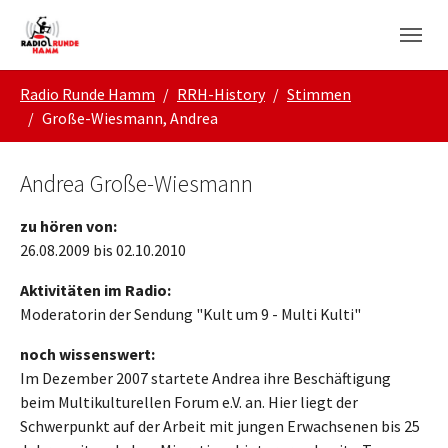
Skip to main navigation
Zum Hauptinhalt springen
Skip to page footer
Sie sind hier:
Radio Runde Hamm
RRH-History
Stimmen
Große-Wiesmann, Andrea
Andrea Große-Wiesmann
zu hören von:
26.08.2009 bis 02.10.2010
Aktivitäten im Radio:
Moderatorin der Sendung "Kult um 9 - Multi Kulti"
noch wissenswert:
Im Dezember 2007 startete Andrea ihre Beschäftigung
beim Multikulturellen Forum e.V. an. Hier liegt der
Schwerpunkt auf der Arbeit mit jungen Erwachsenen bis 25