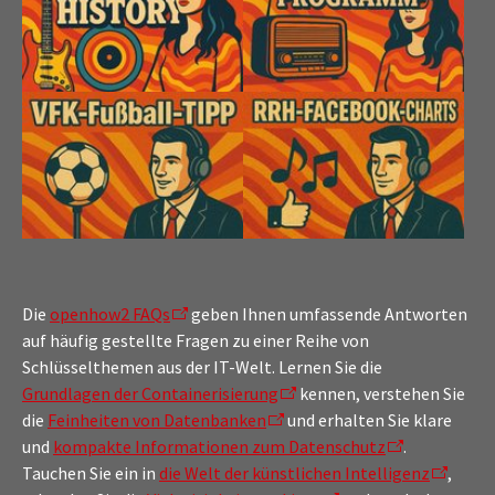
Die
openhow2 FAQs
geben Ihnen umfassende Antworten
auf häufig gestellte Fragen zu einer Reihe von
Schlüsselthemen aus der IT-Welt. Lernen Sie die
Grundlagen der Containerisierung
kennen, verstehen Sie
die
Feinheiten von Datenbanken
und erhalten Sie klare
und
kompakte Informationen zum Datenschutz
.
Tauchen Sie ein in
die Welt der künstlichen Intelligenz
,