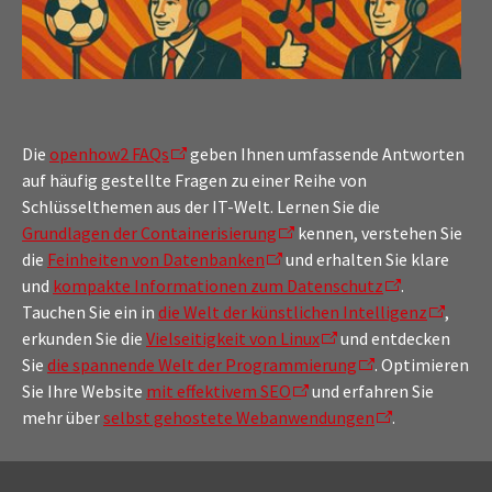
Die
openhow2 FAQs
geben Ihnen umfassende Antworten
auf häufig gestellte Fragen zu einer Reihe von
Schlüsselthemen aus der IT-Welt. Lernen Sie die
Grundlagen der Containerisierung
kennen, verstehen Sie
die
Feinheiten von Datenbanken
und erhalten Sie klare
und
kompakte Informationen zum Datenschutz
.
Tauchen Sie ein in
die Welt der künstlichen Intelligenz
,
erkunden Sie die
Vielseitigkeit von Linux
und entdecken
Sie
die spannende Welt der Programmierung
. Optimieren
Sie Ihre Website
mit effektivem SEO
und erfahren Sie
mehr über
selbst gehostete Webanwendungen
.