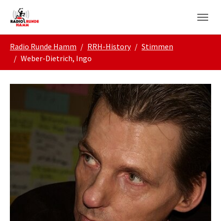
Skip to main navigation
Zum Hauptinhalt springen
Skip to page footer
Sie sind hier:
Radio Runde Hamm
RRH-History
Stimmen
Weber-Dietrich, Ingo