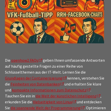
Die
openhow2 FAQs
geben Ihnen umfassende Antworten
auf häufig gestellte Fragen zu einer Reihe von
Schlüsselthemen aus der IT-Welt. Lernen Sie die
Grundlagen der Containerisierung
kennen, verstehen Sie
die
Feinheiten von Datenbanken
und erhalten Sie klare
und
kompakte Informationen zum Datenschutz
.
Tauchen Sie ein in
die Welt der künstlichen Intelligenz
,
erkunden Sie die
Vielseitigkeit von Linux
und entdecken
Sie
die spannende Welt der Programmierung
. Optimieren