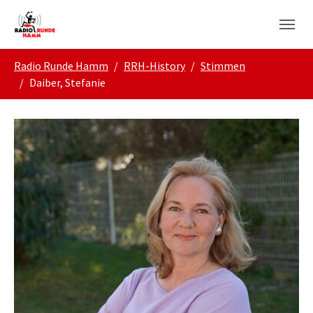
Skip to main navigation
Zum Hauptinhalt springen
Skip to page footer
Sie sind hier:
Radio Runde Hamm
RRH-History
Stimmen
Daiber, Stefanie