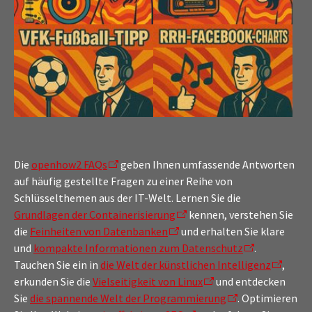
Die
openhow2 FAQs
geben Ihnen umfassende Antworten
auf häufig gestellte Fragen zu einer Reihe von
Schlüsselthemen aus der IT-Welt. Lernen Sie die
Grundlagen der Containerisierung
kennen, verstehen Sie
die
Feinheiten von Datenbanken
und erhalten Sie klare
und
kompakte Informationen zum Datenschutz
.
Tauchen Sie ein in
die Welt der künstlichen Intelligenz
,
erkunden Sie die
Vielseitigkeit von Linux
und entdecken
Sie
die spannende Welt der Programmierung
. Optimieren