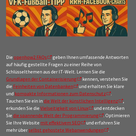
Die
openhow2 FAQs
geben Ihnen umfassende Antworten
auf häufig gestellte Fragen zu einer Reihe von
Schlüsselthemen aus der IT-Welt. Lernen Sie die
Grundlagen der Containerisierung
kennen, verstehen Sie
die
Feinheiten von Datenbanken
und erhalten Sie klare
und
kompakte Informationen zum Datenschutz
.
Tauchen Sie ein in
die Welt der künstlichen Intelligenz
,
erkunden Sie die
Vielseitigkeit von Linux
und entdecken
Sie
die spannende Welt der Programmierung
. Optimieren
Sie Ihre Website
mit effektivem SEO
und erfahren Sie
mehr über
selbst gehostete Webanwendungen
.