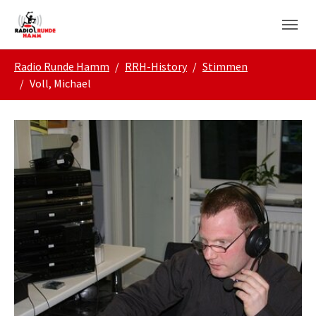
Skip to main navigation
Zum Hauptinhalt springen
Skip to page footer
Sie sind hier:
Radio Runde Hamm
RRH-History
Stimmen
Voll, Michael