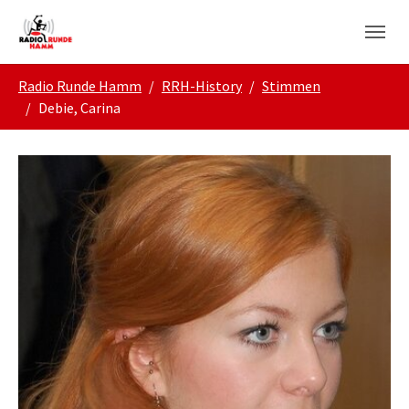
Skip to main navigation
Zum Hauptinhalt springen
Skip to page footer
Sie sind hier:
Radio Runde Hamm
RRH-History
Stimmen
Debie, Carina