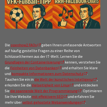
Die
openhow2 FAQs
geben Ihnen umfassende Antworten
auf häufig gestellte Fragen zu einer Reihe von
Schlüsselthemen aus der IT-Welt. Lernen Sie die
Grundlagen der Containerisierung
kennen, verstehen Sie
die
Feinheiten von Datenbanken
und erhalten Sie klare
und
kompakte Informationen zum Datenschutz
.
Tauchen Sie ein in
die Welt der künstlichen Intelligenz
,
erkunden Sie die
Vielseitigkeit von Linux
und entdecken
Sie
die spannende Welt der Programmierung
. Optimieren
Sie Ihre Website
mit effektivem SEO
und erfahren Sie
mehr über
selbst gehostete Webanwendungen
.