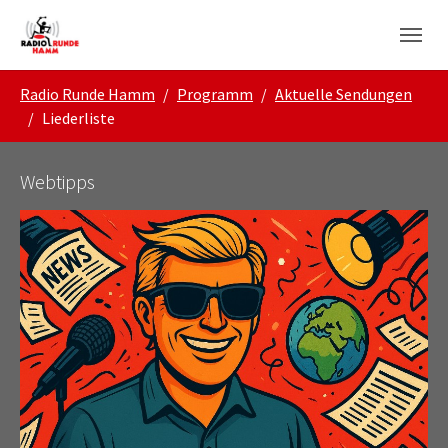
Skip to main navigation
Zum Hauptinhalt springen
Skip to page footer
Sie sind hier:
Radio Runde Hamm
Programm
Aktuelle Sendungen
Liederliste
Webtipps