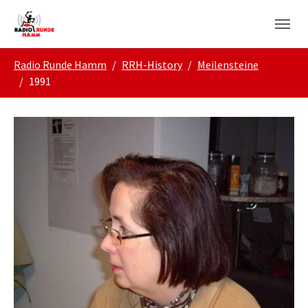
Skip to main navigation
Zum Hauptinhalt springen
Skip to page footer
Sie sind hier:
Radio Runde Hamm
RRH-History
Meilensteine
1991