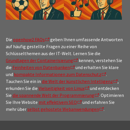
Die
openhow2 FAQs
geben Ihnen umfassende Antworten
auf häufig gestellte Fragen zu einer Reihe von
Schlüsselthemen aus der IT-Welt. Lernen Sie die
Grundlagen der Containerisierung
kennen, verstehen Sie
die
Feinheiten von Datenbanken
und erhalten Sie klare
und
kompakte Informationen zum Datenschutz
.
Tauchen Sie ein in
die Welt der künstlichen Intelligenz
,
erkunden Sie die
Vielseitigkeit von Linux
und entdecken
Sie
die spannende Welt der Programmierung
. Optimieren
Sie Ihre Website
mit effektivem SEO
und erfahren Sie
mehr über
selbst gehostete Webanwendungen
.