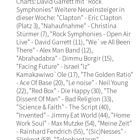
Charts: David Garrett mit "Rock
Symphonies" Weitere Neueinsteiger in
dieser Woche: "Clapton" - Eric Clapton
(Platz 3), "Nahaufnahme" - Christina
Stürmer (7), "Rock Symphonies - Open Air
Live" - David Garrett (11), "We`ve All Been
There" - Alex Man Band (12),
"Abrahadabra" - Dimmu Borgir (15),
"Facing Future" - Israel "Iz"
Kamakawiwo`Ole (17), "The Golden Ratio"
- Ace Of Base (20), "Le noise" - Neil Young
(22), "Red Box" - Die Happy (30), "The
Dissent Of Man" - Bad Religion (33),
"Science & Faith" - The Script (40),
"Invented" - Jimmy Eat World (44), "Home
Work Soul" - Max Mutzke (54), "Meine Zeit"
- Rainhard Fendrich (55), "(Sic)Nesses" -
Slipknot (58), "Telephantasm" -