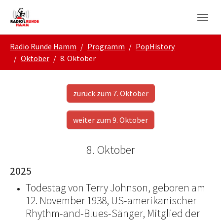
Skip to main navigation
Zum Hauptinhalt springen
Skip to page footer
Sie sind hier:
Radio Runde Hamm
Programm
PopHistory
Oktober
8. Oktober
zurück zum 7. Oktober
weiter zum 9. Oktober
8. Oktober
2025
Todestag von Terry Johnson, geboren am
12. November 1938, US-amerikanischer
Rhythm-and-Blues-Sänger, Mitglied der