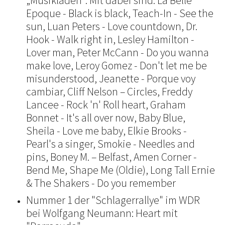
„Musikladen“. Mit dabei sind: La Belle
Epoque - Black is black, Teach-In - See the
sun, Luan Peters - Love countdown, Dr.
Hook - Walk right in, Lesley Hamilton -
Lover man, Peter McCann - Do you wanna
make love, Leroy Gomez - Don't let me be
misunderstood, Jeanette - Porque voy
cambiar, Cliff Nelson – Circles, Freddy
Lancee - Rock 'n' Roll heart, Graham
Bonnet - It's all over now, Baby Blue,
Sheila - Love me baby, Elkie Brooks -
Pearl's a singer, Smokie - Needles and
pins, Boney M. – Belfast, Amen Corner -
Bend Me, Shape Me (Oldie), Long Tall Ernie
& The Shakers - Do you remember
Nummer 1 der "Schlagerrallye" im WDR
bei Wolfgang Neumann: Heart mit