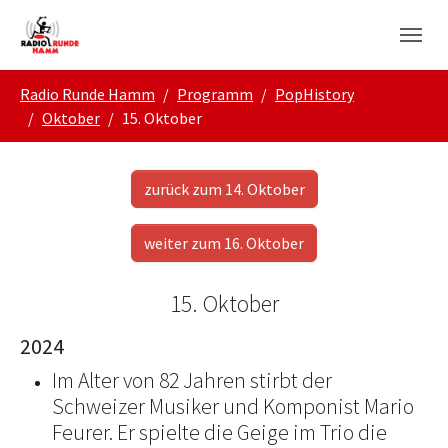
Skip to main navigation
Zum Hauptinhalt springen
Skip to page footer
Sie sind hier:
Radio Runde Hamm
Programm
PopHistory
Oktober
15. Oktober
zurück zum 14. Oktober
weiter zum 16. Oktober
15. Oktober
2024
Im Alter von 82 Jahren stirbt der
Schweizer Musiker und Komponist Mario
Feurer. Er spielte die Geige im Trio die