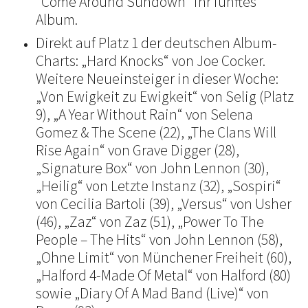
"Come Around Sundown" ihr fünftes
Album.
Direkt auf Platz 1 der deutschen Album-
Charts: „Hard Knocks“ von Joe Cocker.
Weitere Neueinsteiger in dieser Woche:
„Von Ewigkeit zu Ewigkeit“ von Selig (Platz
9), „A Year Without Rain“ von Selena
Gomez & The Scene (22), „The Clans Will
Rise Again“ von Grave Digger (28),
„Signature Box“ von John Lennon (30),
„Heilig“ von Letzte Instanz (32), „Sospiri“
von Cecilia Bartoli (39), „Versus“ von Usher
(46), „Zaz“ von Zaz (51), „Power To The
People – The Hits“ von John Lennon (58),
„Ohne Limit“ von Münchener Freiheit (60),
„Halford 4-Made Of Metal“ von Halford (80)
sowie „Diary Of A Mad Band (Live)“ von