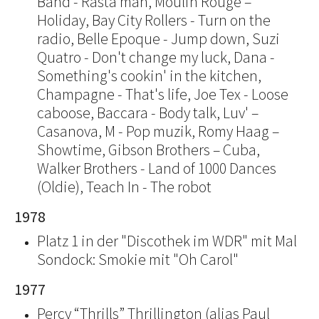
Band - Rasta man, Moulin Rouge –
Holiday, Bay City Rollers - Turn on the
radio, Belle Epoque - Jump down, Suzi
Quatro - Don't change my luck, Dana -
Something's cookin' in the kitchen,
Champagne - That's life, Joe Tex - Loose
caboose, Baccara - Body talk, Luv' –
Casanova, M - Pop muzik, Romy Haag –
Showtime, Gibson Brothers – Cuba,
Walker Brothers - Land of 1000 Dances
(Oldie), Teach In - The robot
1978
Platz 1 in der "Discothek im WDR" mit Mal
Sondock: Smokie mit "Oh Carol"
1977
Percy “Thrills” Thrillington (alias Paul