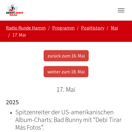
Skip to main navigation
Zum Hauptinhalt springen
Skip to page footer
Sie sind hier:
Radio Runde Hamm
Programm
PopHistory
Mai
17. Mai
zurück zum 16. Mai
weiter zum 18. Mai
17. Mai
2025
Spitzenreiter der US-amerikanischen
Album-Charts: Bad Bunny mit “Debi Tirar
Más Fotos”.