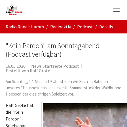
Skip to main navigation
Zum Hauptinhalt springen
Skip to page footer
Sie sind hier:
Radio Runde Hamm
Radioaktiv
Podcast
Details
"Kein Pardon" am Sonntagabend
(Podcast verfügbar)
16.05.2026
News Startseite Podcast
Erstellt von
Ralf Grote
Am Sonntag, 17. Mai, ab 19 Uhr stellen wir Euch im Rahmen
unseres "Hausbesuchs" das zweite Sommerstück der Waldbühne
Heessen der diesjährigen Spielzeit vor.
Ralf Grote hat
die "Kein
Pardon"-
Spielschar