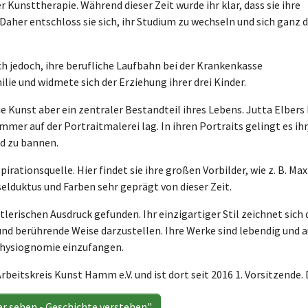
 Kunsttherapie. Während dieser Zeit wurde ihr klar, dass sie ihre
Daher entschloss sie sich, ihr Studium zu wechseln und sich ganz 
ch jedoch, ihre berufliche Laufbahn bei der Krankenkasse
lie und widmete sich der Erziehung ihrer drei Kinder.
e Kunst aber ein zentraler Bestandteil ihres Lebens. Jutta Elbers 
mmer auf der Portraitmalerei lag. In ihren Portraits gelingt es 
d zu bannen.
pirationsquelle. Hier findet sie ihre großen Vorbilder, wie z. B. 
selduktus und Farben sehr geprägt von dieser Zeit.
tlerischen Ausdruck gefunden. Ihr einzigartiger Stil zeichnet sich 
und berührende Weise darzustellen. Ihre Werke sind lebendig und a
Physiognomie einzufangen.
Arbeitskreis Kunst Hamm e.V. und ist dort seit 2016 1. Vorsitzende. 
er sehen - Geschichte verstehen"