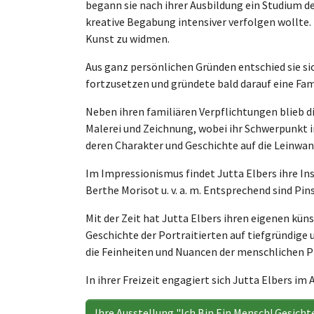
begann sie nach ihrer Ausbildung ein Studium der
kreative Begabung intensiver verfolgen wollte. 
Kunst zu widmen.
Aus ganz persönlichen Gründen entschied sie si
fortzusetzen und gründete bald darauf eine Fami
Neben ihren familiären Verpflichtungen blieb di
Malerei und Zeichnung, wobei ihr Schwerpunkt i
deren Charakter und Geschichte auf die Leinwan
Im Impressionismus findet Jutta Elbers ihre Ins
Berthe Morisot u. v. a. m. Entsprechend sind Pin
Mit der Zeit hat Jutta Elbers ihren eigenen küns
Geschichte der Portraitierten auf tiefgründige 
die Feinheiten und Nuancen der menschlichen 
In ihrer Freizeit engagiert sich Jutta Elbers im 
Ihre Ausstellung "Ich Bin Ein Mensch! Gesicht