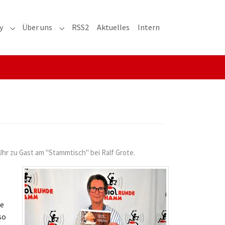
y
Über uns
RSS2
Aktuelles
Intern
adioaktiv"
Submenu for "RRH-History"
Submenu for "Über uns"
 Uhr zu Gast am "Stammtisch" bei Ralf Grote.
ne
so