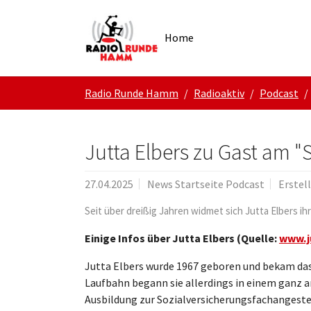
Skip to main navigation
Zum Hauptinhalt springen
Skip to page footer
Home
Sie sind hier:
Radio Runde Hamm
Radioaktiv
Podcast
Jutta Elbers zu Gast am 
27.04.2025
News Startseite Podcast
Erstel
Seit über dreißig Jahren widmet sich Jutta Elbers ihr
Einige Infos über Jutta Elbers (Quelle:
www.j
Jutta Elbers wurde 1967 geboren und bekam das k
Laufbahn begann sie allerdings in einem ganz an
Ausbildung zur Sozialversicherungsfachangestell