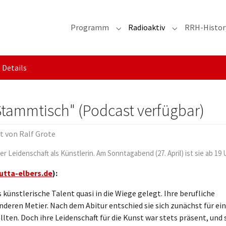
Programm
Radioaktiv
RRH-Histor
Submenu for "Programm"
Submenu for "R
Details
"Stammtisch" (Podcast verfügbar)
lt von
Ralf Grote
er Leidenschaft als Künstlerin. Am Sonntagabend (27. April) ist sie ab 19
utta-elbers.de
):
ünstlerische Talent quasi in die Wiege gelegt. Ihre berufliche
deren Metier. Nach dem Abitur entschied sie sich zunächst für ei
ten. Doch ihre Leidenschaft für die Kunst war stets präsent, und 