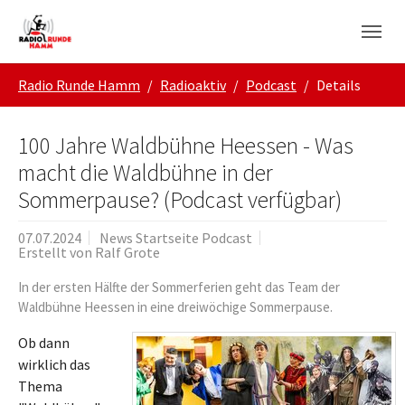
Skip to main navigation
Zum Hauptinhalt springen
Skip to page footer
Sie sind hier:
Radio Runde Hamm
Radioaktiv
Podcast
Details
100 Jahre Waldbühne Heessen - Was
macht die Waldbühne in der
Sommerpause? (Podcast verfügbar)
07.07.2024
News Startseite Podcast
Erstellt von
Ralf Grote
In der ersten Hälfte der Sommerferien geht das Team der
Waldbühne Heessen in eine dreiwöchige Sommerpause.
Ob dann
wirklich das
Thema