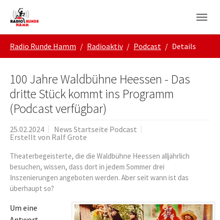
Skip to main navigation
Zum Hauptinhalt springen
Skip to page footer
Sie sind hier:
Radio Runde Hamm
Radioaktiv
Podcast
Details
100 Jahre Waldbühne Heessen - Das
dritte Stück kommt ins Programm
(Podcast verfügbar)
25.02.2024
News Startseite Podcast
Erstellt von
Ralf Grote
Theaterbegeisterte, die die Waldbühne Heessen alljährlich
besuchen, wissen, dass dort in jedem Sommer drei
Inszenierungen angeboten werden. Aber seit wann ist das
überhaupt so?
Um eine
Antwort