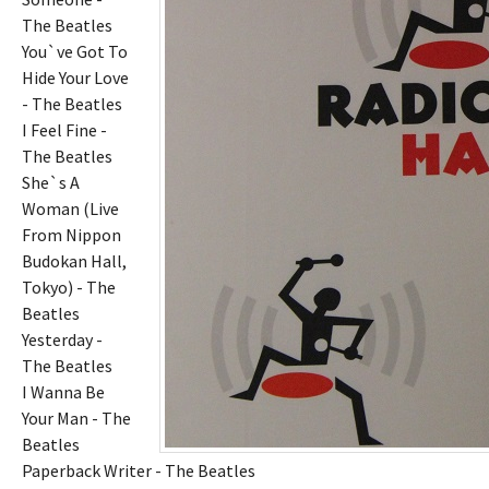
The Beatles
You`ve Got To
Hide Your Love
- The Beatles
I Feel Fine -
The Beatles
She`s A
Woman (Live
From Nippon
Budokan Hall,
Tokyo) - The
Beatles
Yesterday -
The Beatles
I Wanna Be
Your Man - The
Beatles
Paperback Writer - The Beatles