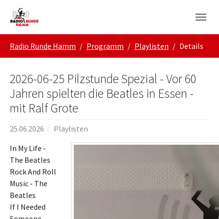
Skip to main navigation
Zum Hauptinhalt springen
Skip to page footer
Sie sind hier:
Radio Runde Hamm
Programm
Playlisten
Details
2026-06-25 Pilzstunde Spezial - Vor 60
Jahren spielten die Beatles in Essen -
mit Ralf Grote
25.06.2026
Playlisten
In My Life -
The Beatles
Rock And Roll
Music - The
Beatles
If I Needed
Someone -