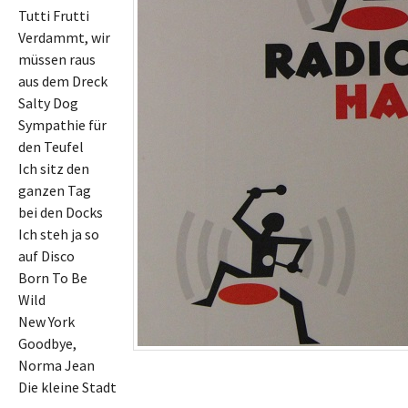
Tutti Frutti
Verdammt, wir
müssen raus
aus dem Dreck
Salty Dog
Sympathie für
den Teufel
Ich sitz den
ganzen Tag
bei den Docks
Ich steh ja so
auf Disco
Born To Be
Wild
New York
Goodbye,
Norma Jean
Die kleine Stadt