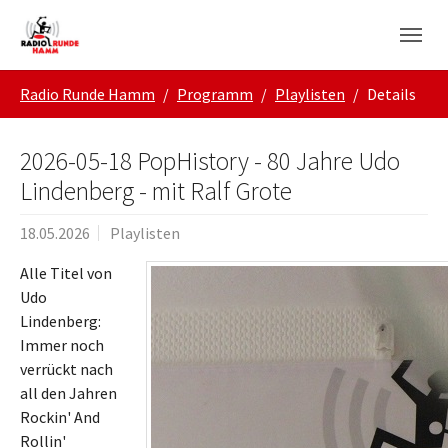
Skip to main navigation
Zum Hauptinhalt springen
Skip to page footer
Sie sind hier:
Radio Runde Hamm
Programm
Playlisten
Details
2026-05-18 PopHistory - 80 Jahre Udo
Lindenberg - mit Ralf Grote
18.05.2026
Playlisten
Alle Titel von
Udo
Lindenberg:
Immer noch
verrückt nach
all den Jahren
Rockin' And
Rollin'