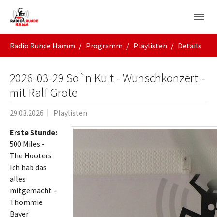
Skip to main navigation
Zum Hauptinhalt springen
Skip to page footer
Sie sind hier:
Radio Runde Hamm
Programm
Playlisten
Details
2026-03-29 So`n Kult - Wunschkonzert -
mit Ralf Grote
29.03.2026
Playlisten
Erste Stunde:
500 Miles -
The Hooters
Ich hab das
alles
mitgemacht -
Thommie
Bayer