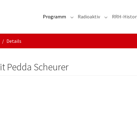
Programm
Radioaktiv
RRH-Histor
Submenu for "Programm"
Submenu for "R
Details
it Pedda Scheurer