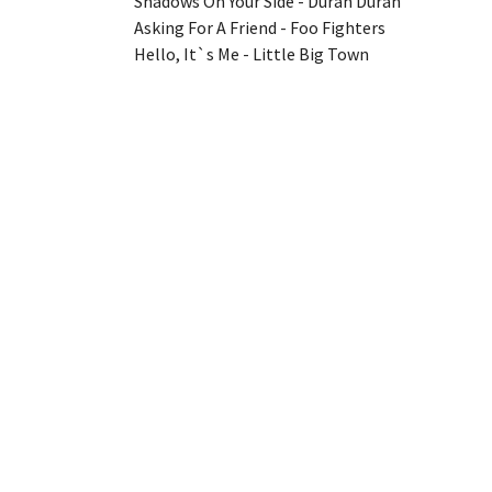
Shadows On Your Side - Duran Duran
Asking For A Friend - Foo Fighters
Hello, It`s Me - Little Big Town