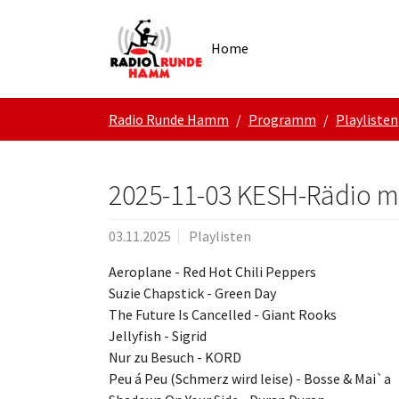
Skip to main navigation
Zum Hauptinhalt springen
Skip to page footer
Home
Sie sind hier:
Radio Runde Hamm
Programm
Playlisten
2025-11-03 KESH-Rädio m
03.11.2025
Playlisten
Aeroplane - Red Hot Chili Peppers
Suzie Chapstick - Green Day
The Future Is Cancelled - Giant Rooks
Jellyfish - Sigrid
Nur zu Besuch - KORD
Peu á Peu (Schmerz wird leise) - Bosse & Mai`a