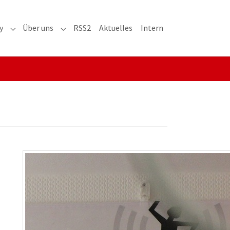
y
Über uns
RSS2
Aktuelles
Intern
adioaktiv"
Submenu for "RRH-History"
Submenu for "Über uns"