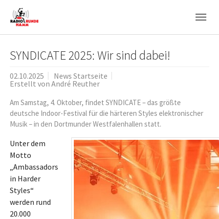
Skip to main navigation
Zum Hauptinhalt springen
Skip to page footer
SYNDICATE 2025: Wir sind dabei!
02.10.2025
News Startseite
Erstellt von
André Reuther
Am Samstag, 4. Oktober, findet SYNDICATE – das größte
deutsche Indoor-Festival für die härteren Styles elektronischer
Musik – in den Dortmunder Westfalenhallen statt.
Unter dem
Motto
„Ambassadors
in Harder
Styles“
werden rund
20.000