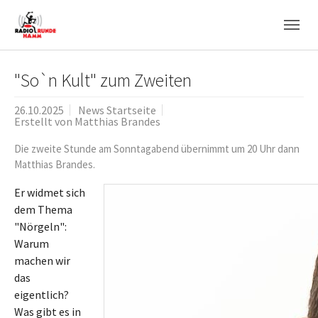
Skip to main navigation
Zum Hauptinhalt springen
Skip to page footer
"So`n Kult" zum Zweiten
26.10.2025
News Startseite
Erstellt von
Matthias Brandes
Die zweite Stunde am Sonntagabend übernimmt um 20 Uhr dann
Matthias Brandes.
Er widmet sich
dem Thema
"Nörgeln":
Warum
machen wir
das
eigentlich?
Was gibt es in