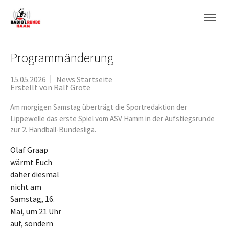
Skip to main navigation
Zum Hauptinhalt springen
Skip to page footer
Programmänderung
15.05.2026
News Startseite
Erstellt von
Ralf Grote
Am morgigen Samstag überträgt die Sportredaktion der
Lippewelle das erste Spiel vom ASV Hamm in der Aufstiegsrunde
zur 2. Handball-Bundesliga.
Olaf Graap
wärmt Euch
daher diesmal
nicht am
Samstag, 16.
Mai, um 21 Uhr
auf, sondern