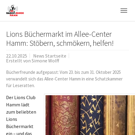
Skip to main navigation
Zum Hauptinhalt springen
Skip to page footer
Lions Büchermarkt im Allee-Center
Hamm: Stöbern, schmökern, helfen!
22.10.2025
News Startseite
Erstellt von
Simone Wolff
Bücherfreunde aufgepasst: Vom 23. bis zum 31. Oktober 2025
verwandelt sich das Allee-Center Hamm in eine Schatzkammer
für Leseratten.
Der Lions Club
Hamm lädt
zum beliebten
Lions
Büchermarkt
ein – und das