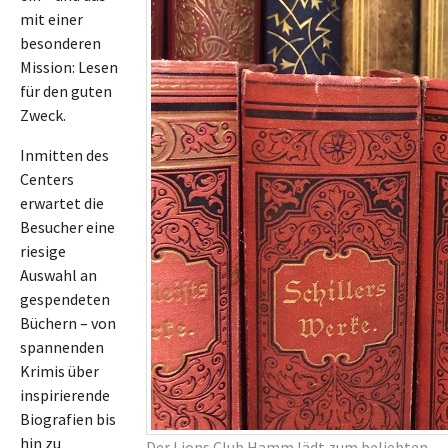
mit einer
besonderen
Mission: Lesen
für den guten
Zweck.
Inmitten des
Centers
erwartet die
Besucher eine
riesige
Auswahl an
gespendeten
Büchern – von
spannenden
Krimis über
inspirierende
Biografien bis
hin zu
Der Lions Club Hamm lädt zum beliebten