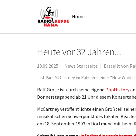
Skip to main navigation
Zum Hauptinhalt springen
Skip to page footer
Home
Heute vor 32 Jahren...
18.09.2025
News Startseite
Erstellt von
Ra
...ist Paul McCartney im Rahmen seiner "New World 
Ralf Grote ist durch seine eigene
PopHistory
an
Donnerstagabend ab 21 Uhr diesem Konzertaben
McCartney veröffentlichte einen Großteil seiner 
musikalischen Schwerpunkt des lokalen Beatles
am 18. September 1993 in Dortmund mit beim K
Schreibt uns gerne:
info@radiorundehamm.