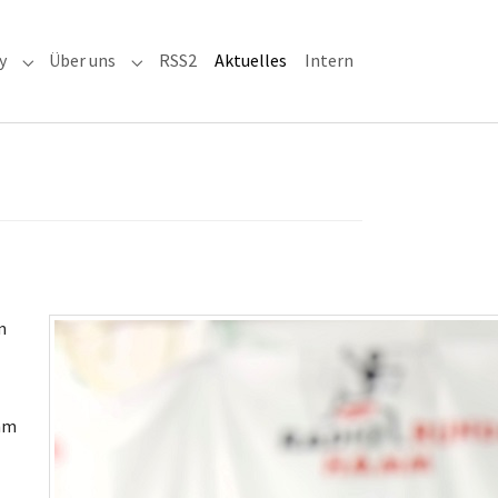
(current)
y
Über uns
RSS2
Aktuelles
Intern
adioaktiv"
Submenu for "RRH-History"
Submenu for "Über uns"
m
amm