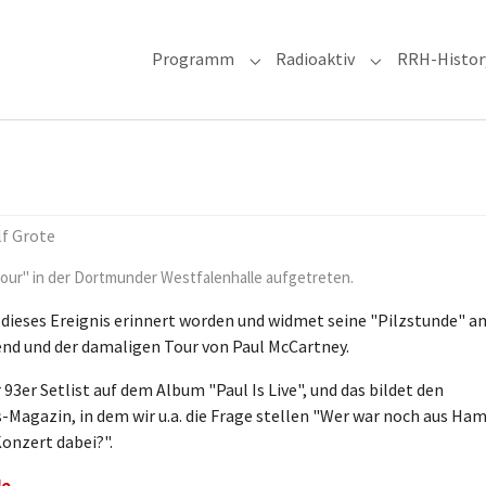
Programm
Radioaktiv
RRH-Histor
Submenu for "Programm"
Submenu for "R
lf Grote
Tour" in der Dortmunder Westfalenhalle aufgetreten.
 dieses Ereignis erinnert worden und widmet seine "Pilzstunde" a
d und der damaligen Tour von Paul McCartney.
93er Setlist auf dem Album "Paul Is Live", und das bildet den
-Magazin, in dem wir u.a. die Frage stellen "Wer war noch aus H
onzert dabei?".
de