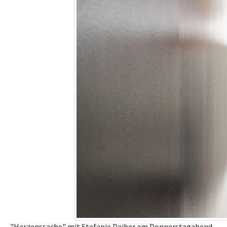
"Herzenssache" mit Stefanie Daiber am Donnerstagabend