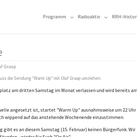
Programm
Radioaktiv
RRH-Histor
Submenu for "Programm"
Submenu for "R
e
af Graap
uss die Sendung "Warm Up" mit Olaf Graap umziehen.
latz am dritten Samstag im Monat verlassen und wird bereits a
welle angesetzt ist, startet "Warm Up" ausnahmsweise um 22 Uhr
ich wippend auf das anstehende Wochenende einzustimmen.
g gibt es an diesem Samstag (15. Februar) keinen Bürgerfunk. Wir
Stunden - wieder für Euch "On Air".