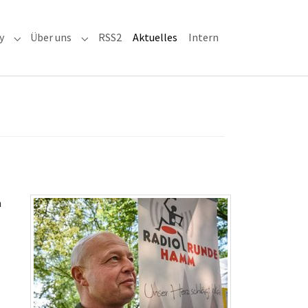
(current)
y
Über uns
RSS2
Aktuelles
Intern
adioaktiv"
Submenu for "RRH-History"
Submenu for "Über uns"
m