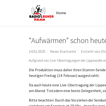
Skip to main navigation
Zum Hauptinhalt springen
Skip to page footer
Home
"Aufwärmen" schon heut
14.02.2025
News Startseite
Erstellt von
Ol
Aufgrund von Live-Übertragungen der Lippewelle m
Die Produktion muss daher ihren Stamm-Sendep
heutigen Freitag (14. Februar) ausgestrahlt.
Da auch heute eine Live-Übertragung der Lippe
am Abend. Trotzdem eine beste Gelegenheit, s
Bitte beachten: Durch das Vorziehen der Sendun
sind dann am Sonntag ab 19 Uhr - dann für zwei 