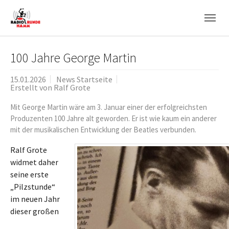
Skip to main navigation
Zum Hauptinhalt springen
Skip to page footer
100 Jahre George Martin
15.01.2026
News Startseite
Erstellt von
Ralf Grote
Mit George Martin wäre am 3. Januar einer der erfolgreichsten
Produzenten 100 Jahre alt geworden. Er ist wie kaum ein anderer
mit der musikalischen Entwicklung der Beatles verbunden.
Ralf Grote
widmet daher
seine erste
„Pilzstunde“
im neuen Jahr
dieser großen