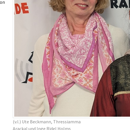
von
(v.l.) Ute Beckmann, Thressiamma
Arackal und Inge Ridel Holms