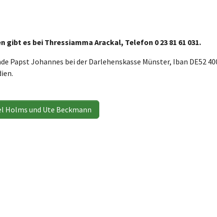
 gibt es bei Thressiamma Arackal, Telefon 0 23 81 61 031.
nde Papst Johannes bei der Darlehenskasse Münster, Iban DE52 4
ien.
del Holms und Ute Beckmann