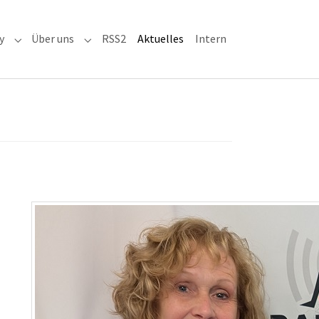
(current)
y
Über uns
RSS2
Aktuelles
Intern
adioaktiv"
Submenu for "RRH-History"
Submenu for "Über uns"