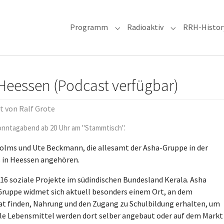
Programm
Radioaktiv
RRH-Histor
Submenu for "Programm"
Submenu for "R
Heessen (Podcast verfügbar)
lt von
Ralf Grote
nntagabend ab 20 Uhr am "Stammtisch".
Holms und Ute Beckmann, die allesamt der Asha-Gruppe in der
 in Heessen angehören.
16 soziale Projekte im südindischen Bundesland Kerala. Asha
Gruppe widmet sich aktuell besonders einem Ort, an dem
t finden, Nahrung und den Zugang zu Schulbildung erhalten, um
ele Lebensmittel werden dort selber angebaut oder auf dem Markt