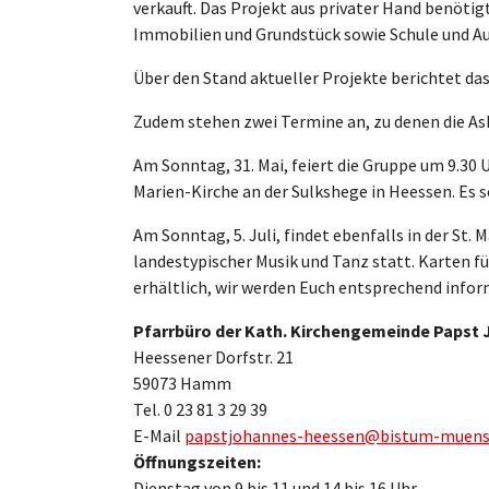
verkauft. Das Projekt aus privater Hand benöti
Immobilien und Grundstück sowie Schule und A
Über den Stand aktueller Projekte berichtet das
Zudem stehen zwei Termine an, zu denen die Ash
Am Sonntag, 31. Mai, feiert die Gruppe um 9.30 
Marien-Kirche an der Sulkshege in Heessen. Es 
Am Sonntag, 5. Juli, findet ebenfalls in der St.
landestypischer Musik und Tanz statt. Karten f
erhältlich, wir werden Euch entsprechend infor
Pfarrbüro der Kath. Kirchengemeinde Papst
Heessener Dorfstr. 21
59073 Hamm
Tel. 0 23 81 3 29 39
E-Mail
papstjohannes-heessen@bistum-muens
Öffnungszeiten:
Dienstag von 9 bis 11 und 14 bis 16 Uhr