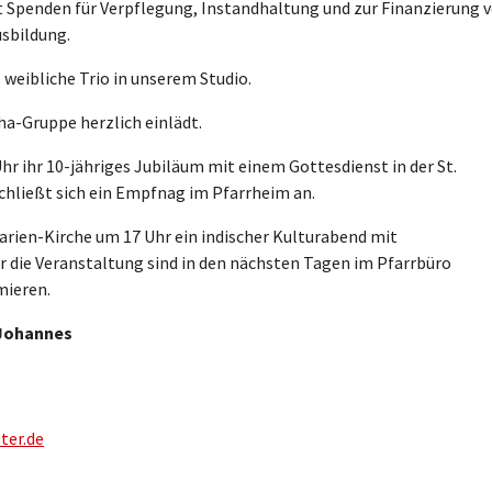
gt Spenden für Verpflegung, Instandhaltung und zur Finanzierung 
usbildung.
 weibliche Trio in unserem Studio.
a-Gruppe herzlich einlädt.
Uhr ihr 10-jähriges Jubiläum mit einem Gottesdienst in der St.
schließt sich ein Empfnag im Pfarrheim an.
 Marien-Kirche um 17 Uhr ein indischer Kulturabend mit
ür die Veranstaltung sind in den nächsten Tagen im Pfarrbüro
mieren.
 Johannes
ter.de