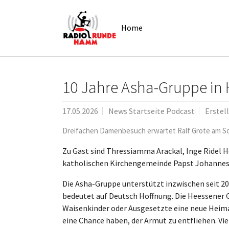
Skip to main navigation
Zum Hauptinhalt springen
Skip to page footer
Home
10 Jahre Asha-Gruppe in 
17.05.2026
News Startseite Podcast
Erstel
Dreifachen Damenbesuch erwartet Ralf Grote am So
Zu Gast sind Thressiamma Arackal, Inge Ridel 
katholischen Kirchengemeinde Papst Johannes
Die Asha-Gruppe unterstützt inzwischen seit 20
bedeutet auf Deutsch Hoffnung. Die Heessener 
Waisenkinder oder Ausgesetzte eine neue Heima
eine Chance haben, der Armut zu entfliehen. Vi